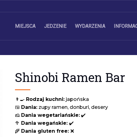
MIEJSCA
JEDZENIE
WYDARZENIA
INFORMA
Shinobi Ramen Bar
👨‍🍳 
Rodzaj kuchni:
 japońska
🍱 
Dania:
 zupy ramen, donburi, desery
🧀 
Dania wegetariańskie:
 ✔️
🥦 
Dania wegańskie: 
✔️
🌾 
Dania gluten free: 
❌