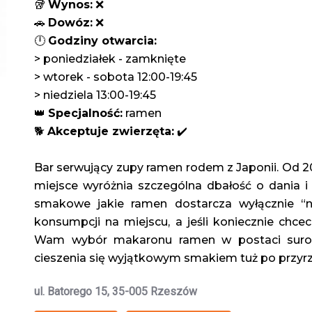
🥡 
Wynos:
 ❌
🚗 
Dowóz:
 ❌
🕛 
Godziny otwarcia:
> poniedziałek - zamknięte
> wtorek - sobota 12:00-19:45
> niedziela 13:00-19:45
👑 
Specjalność:
 ramen
🐕 
Akceptuje zwierzęta:
 ✔️
Bar serwujący zupy ramen rodem z Japonii. Od 2
miejsce wyróżnia szczególna dbałość o dania i
smakowe jakie ramen dostarcza wyłącznie “na
konsumpcji na miejscu, a jeśli koniecznie chce
Wam wybór makaronu ramen w postaci surow
cieszenia się wyjątkowym smakiem tuż po przyrz
ul. Batorego 15, 35-005 Rzeszów